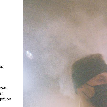
es
 von
en
geführt