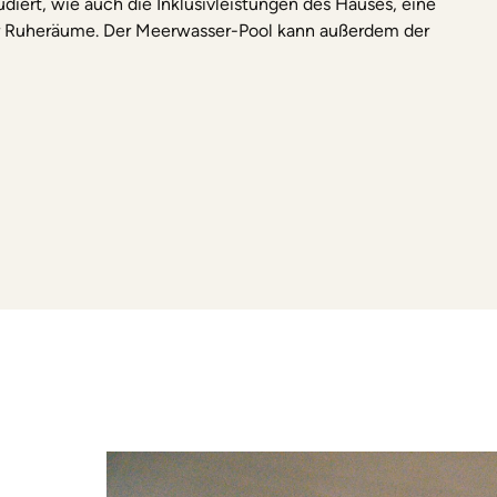
udiert, wie auch die Inklusivleistungen des Hauses, eine
r Ruheräume. Der Meerwasser-Pool kann außerdem der