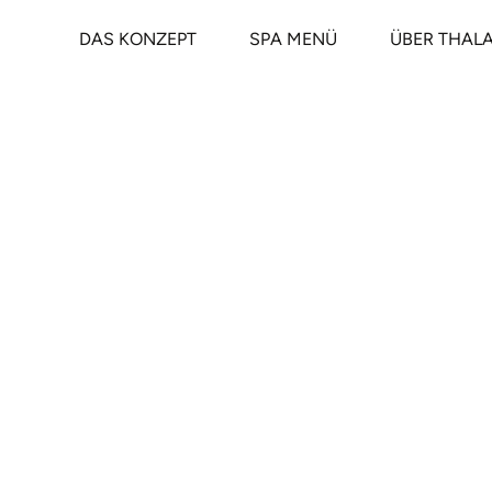
Z
u
DAS KONZEPT
SPA MENÜ
ÜBER THAL
m
I
n
h
a
l
t